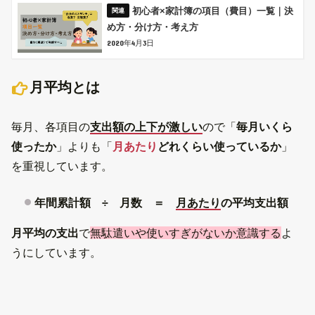
初心者×家計簿の項目（費目）一覧｜決
め方・分け方・考え方
2020年4月3日
月平均とは
毎月、各項目の
支出額の上下が激しい
ので「
毎月いくら
使ったか
」よりも「
月あたり
どれくらい使っているか
」
を重視しています。
年間累計額 ÷ 月数 ＝
月あたり
の平均支出額
月平均の支出
で
無駄遣いや使いすぎがないか意識する
よ
うにしています。