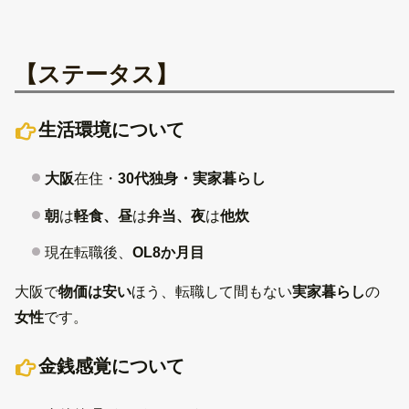
【ステータス】
生活環境について
大阪
在住・
30代独身・
実家暮らし
朝
は
軽食、昼
は
弁当、夜
は
他炊
現在転職後、
OL8か月目
大阪で
物価は安い
ほう、転職して間もない
実家暮らし
の
女性
です。
金銭感覚について