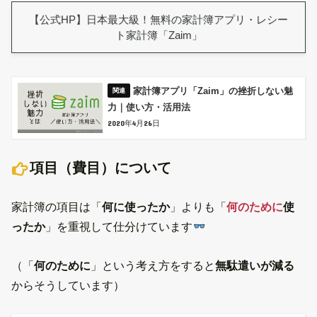
【公式HP】日本最大級！無料の家計簿アプリ・レシー
ト家計簿「Zaim」
家計簿アプリ「Zaim」の挫折しない魅
力｜使い方・活用法
2020年4月26日
項目（費目）について
家計簿の項目は「
何に使ったか
」よりも「
何のために
使
ったか
」を重視して仕分けています
（「
何のために
」という考え方をすると
無駄遣いが減る
からそうしています）