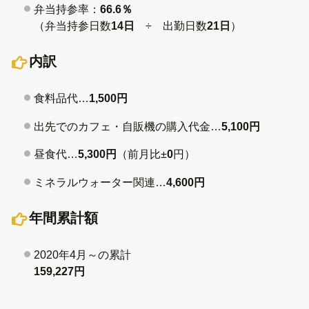
弁当持参率：
66.6％
（弁当持参日数
14日
÷ 出勤日数
21日
）
内訳
食料品代…
1,500円
出先でのカフェ・自販機の購入代金…
5,100円
昼食代…
5,300円
（前月比±
0
円）
ミネラルウォーター関連…
4,600円
年間累計額
2020年4月～の累計
159,227円