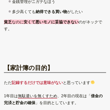
金銭管理がニガテなほう
多少高くても
納得できる買い物
がしたい
貧乏
なのに
安くて悪いモノに妥協できない
のがネックで
す。
【家計簿の目的】
ただ
記録するだけでは意味がない
と思っています
1年目は
無駄遣いを無くすため
、2年目の現在は「
借金の
完済と貯金の確保
」を目的としています。