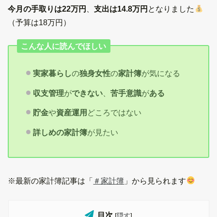
今月の手取りは22
万円
、
支出は14.8万円
となりました
（予算は18万円）
こんな人に読んでほしい
実家暮らし
の
独身女性
の
家計簿
が気になる
収支管理
が
できない
、
苦手意識
が
ある
貯金
や
資産運用
どころではない
詳しめの家計簿
が見たい
※最新の家計簿記事は「
＃家計簿
」から見られます
目次
[
隠す
]