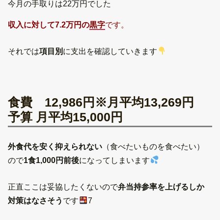
今月の手取りは22万円でした
収入に対して7.2
万円の
黒字
です。
それでは
項目別
に支出を確認していきます
食費 12,986円※月平均13,269円
予算 月平均15,000円
外食代を安く抑えられない
（食べたいものを食べたい）
ので
1食1,000円前後
になってしまいます
正直ここは妥協したくないので
弁当持参率を上げるしか
対策はなさそう
です
7