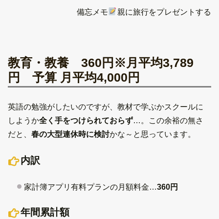
備忘メモ
親に旅行をプレゼントする
教育・教養 360円※月平均3,789
円 予算 月平均4,000円
英語の勉強がしたいのですが、教材で学ぶかスクールに
しようか
全く手をつけられておらず
…。この余裕の無さ
だと、
春の大型連休時に検討
かな～と思っています。
内訳
家計簿アプリ有料プランの月額料金…
360円
年間累計額