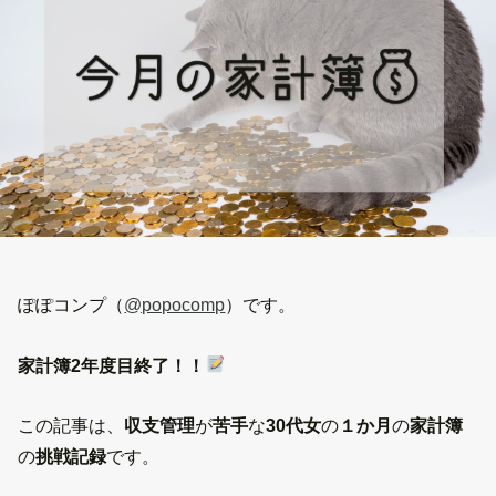
ぽぽコンプ（
@popocomp
）です。
家計簿2年度目終了！！
この記事は、
収支管理
が
苦手
な
30代女
の
１か月
の
家計簿
の
挑戦記録
です。